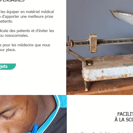
SPENSAIRES
 les équiper en matériel médical
n d’apporter une meilleure prise
atients.
cale des patients et d'éviter les
/ou nosocomiales.
te pour les médecins que nous
sur place.
ojets
FACILI
À LA SC