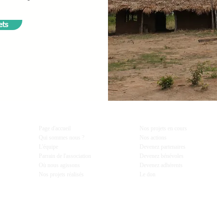
ets
Page d'accueil
Nos projets en cours
Qui sommes nous ?
Nos actions
L'équipe
Devenez partenaires
Parrain de l'association
Devenez bénévoles
Où nous agissons
Devenez adhérents
Nos projets réalisés
Le don