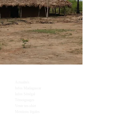
Actualités
Infos Madagascar
Infos Sénégal
Témoignages
Vente tee-shirt
Mentions légales