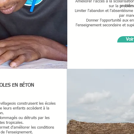
Améliorer l'accès à la scolarisati
sur la
probléma
Limiter l'abandon et l'absentéisme
par man
Donner l'opportunité aux enf
l'enseignement secondaire et supér
Voir
OLES EN BÉTON
illageois construisent les écoles
e leurs enfants accèdent à la
ion.
dommagés ou détruits par les
tes tropicales.
ermet d'améliorer les conditions
é de l'enseignement.