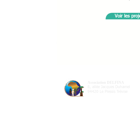
Voir les proj
Association DELFINA
8, allée Jacques Duhamel
94420 Le Plessis Trévise