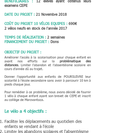
BÉNÉFICIAIRES
:
12 élèves ayant obtenus leurs
examens CEPE
DATE DU PROJET :
21 Novembre
2018
COÛT DU PROJET 10
VÉLOS
EQUIPES :
690€
2
vélos
neufs en stock de l'année 2017
TEMPS DE RÉALISATION :
2 semaines
FINANCEMENT DU PROJET :
Dons
OBJECTIF DU PROJET :
Améliorer l'accès à la scolarisation pour chaque enfant en
axant nos efforts sur la
problématique des
distances
. Limiter l'abandon et l'absentéisme scolaire en
cours d'année dû au trajet.
Donner l'opportunité aux enfants de POURSUIVRE leur
scolarité à l'école secondaire sans avoir à parcourir 10 km à
pieds chaque jour.
Pour remédier à ce problème, nous avons décidé de fournir
1 vélo à chaque enfant ayant son brevet de CEPE et inscrit
au collège de Marovantaza.
Le vélo a 4 objectifs :
Faciliter les déplacements au quotidien des
enfants se rendant à l'école
Limiter les abandons scolaires et l'absentéisme