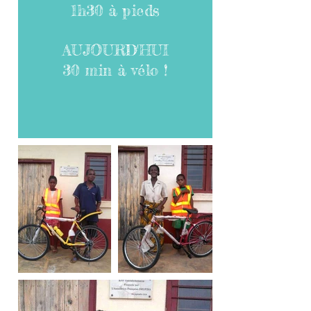
1h30 à pieds
AUJOURD'HUI
30 min à vélo !