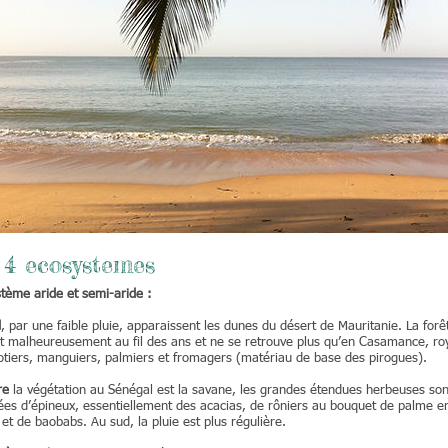
 4 ecosystemes
stème aride et semi-aride :
d
, par une faible pluie, apparaissent les dunes du désert de Mauritanie. La for
it malheureusement au fil des ans et ne se retrouve plus qu’en Casamance, r
otiers, manguiers, palmiers et fromagers (matériau de base des pirogues).
re
la végétation au Sénégal est la savane, les grandes étendues herbeuses son
es d’épineux, essentiellement des acacias, de rôniers au bouquet de palme e
 et de baobabs. Au sud, la pluie est plus régulière.