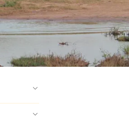
 hommes sont
 du pays, que l’on
 colons Portugais
la presqu'île du