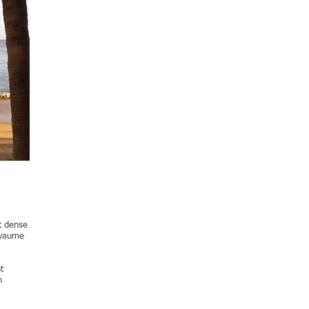
êt dense
oyaume
t
n