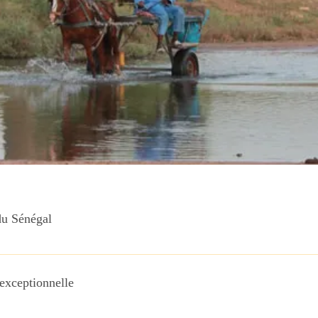
du Sénégal
 l’état actuel de nos connaissances, on peut considérer que les
 350 000 ans. C’est dans la vallée de la Falémé, dans le sud-est
 exceptionnelle
s de vie humaine. La colonisation en 1442, arrivée des premiers
damosto ou Dinis Diaz, établissent les premiers comptoirs dans 