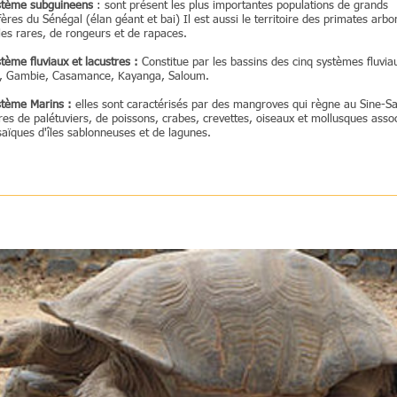
stème subguineens
: sont présent les plus importantes populations de grands
es du Sénégal (élan géant et bai) Il est aussi le territoire des primates arbor
les rares, de rongeurs et de rapaces.
tème fluviaux et lacustres :
Constitue par les bassins des cinq systèmes fluvia
, Gambie, Casamance, Kayanga, Saloum.
stème Marins :
elles sont caractérisés par des mangroves qui règne au Sine-S
res de palétuviers, de poissons, crabes, crevettes, oiseaux et mollusques asso
aïques d'îles sablonneuses et de lagunes.