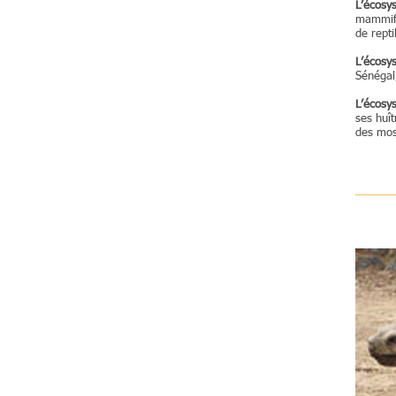
L’écosy
mammifèr
de repti
L’écosys
Sénégal
L’écosy
ses huît
des mos