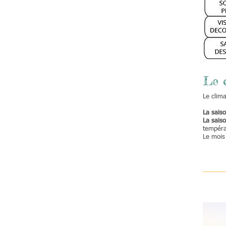
Le 
Le clima
La sais
La saiso
tempéra
Le mois 