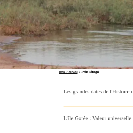
Retour accueil
>
Infos Sénégal
Les grandes dates de l'Histoire 
Les premières colonisations : En
apparus au Sénégal il y a environ
L’île Gorée : Valeur universelle
a trouvé les plus anciennes trace
sur les côtes Sénégalaises par Ca