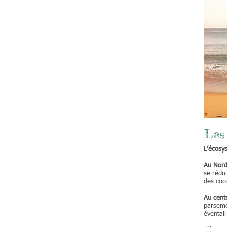
Les
L’écosy
Au Nor
se rédu
des coc
Au cent
parsemé
éventail