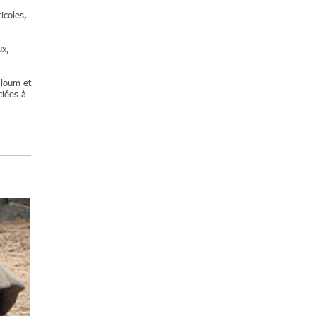
icoles,
ux,
aloum et
ciées à