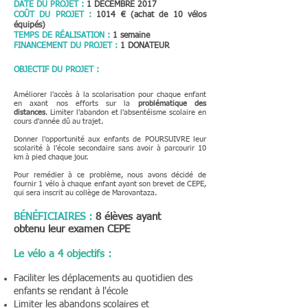
DATE DU PROJET :
1 DÉCEMBRE 2017
COÛT DU PROJET :
1014 € (achat de 10 vélos
équipés)
TEMPS DE RÉALISATION :
1 semaine
FINANCEMENT DU PROJET :
1 DONATEUR
OBJECTIF DU PROJET :
Améliorer l'accès à la scolarisation pour chaque enfant
en axant nos efforts sur la
problématique des
distances
. Limiter l'abandon et l'absentéisme scolaire en
cours d'année dû au trajet.
Donner l'opportunité aux enfants de POURSUIVRE leur
scolarité à l'école secondaire sans avoir à parcourir 10
km à pied chaque jour.
Pour remédier à ce problème, nous avons décidé de
fournir 1 vélo à chaque enfant ayant son brevet de CEPE,
qui sera inscrit au collège de Marovantaza.
BÉNÉFICIAIRES
:
8 élèves ayant
obtenu leur examen CEPE
Le vélo a 4 objectifs :
Faciliter les déplacements au quotidien des
enfants se rendant à l'école
Limiter les abandons scolaires et