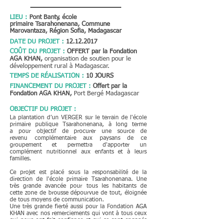
LIEU :
Pont Banty, école
primaire Tsar
ahonenana, Commune
Marovantaza, Région Sofia, Madagascar
DATE DU PROJET :
12.12.2017
COÛT DU PROJET :
OFFERT par la Fondation
AGA KHAN,
organisation de soutien pour le
développement rural à Madagascar.
TEMPS DE RÉALISATION :
10
JOURS
FINANCEMENT DU PROJET :
Offert par la
Fondation AGA KHAN,
Port Bergé Madagascar
OBJECTIF DU PROJET :
La plantation d’un VERGER sur le terrain de l'école
primaire publique Tsarahonenana, à long terme
a
pour objectif de procurer une source de
revenu complémentaire aux paysans de ce
groupement
et permettra d'apporter un
complément nutritionnel aux enfants et à leurs
familles.
Ce projet est placé sous la responsabilité de la
direction de l'école primaire Tsarahonenana. Une
très grande avancée pour tous les habitants de
cette zone de brousse dépourvue de tout, éloignée
de tous moyens de communication.
Une très grande fierté aussi pour la Fondation AGA
KHAN avec nos remerciements qui vont à tous ceux