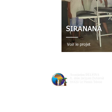
SIRANANA
Voir le projet
Association DELFINA
8, allée Jacques Duhamel
94420 Le Plessis Trévise