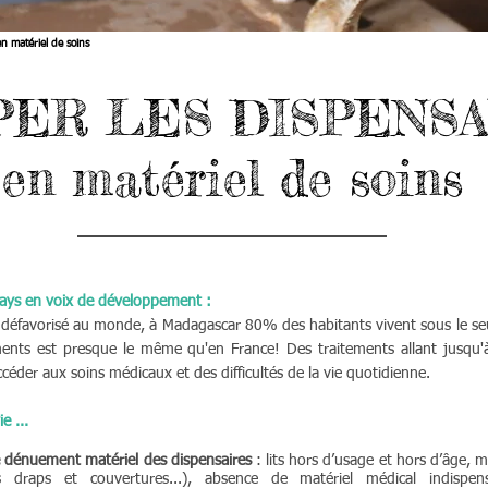
en matériel de soins
PER LES DISPENSA
en matériel de soins
 pays en voix de développement :
us défavorisé au monde, à Madagascar 80% des habitants vivent sous le seui
ments est presque le même qu'en France! Des traitements allant jusqu'
ccéder aux soins médicaux et des difficultés de la vie quotidienne.
e ...
e dénuement matériel des dispensaires
: lits hors d’usage et hors d’âge, m
s draps et couvertures...), absence de matériel médical indispe