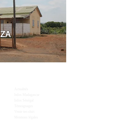
ZA
Actualités
Infos Madagascar
Infos Sénégal
Témoignages
Vente tee-shirt
Mentions légales