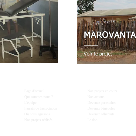
MAROVANTA
Voir le projet
Voir le projet >
Page d'accueil
Nos projets en cours
Qui sommes nous ?
Nos actions
L'équipe
Devenez partenaires
Parrain de l'association
Devenez bénévoles
Où nous agissons
Devenez adhérents
Nos projets réalisés
Le don