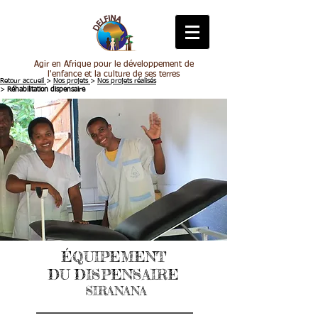
Agir en Afrique pour le développement de
l'enfance et la culture de ses terres
Retour accueil
>
Nos projets
>
Nos projets réalisés
>
Réhabilitation dispensaire
ÉQUIPEMENT
DU DISPENSAIRE
SIRANANA
L