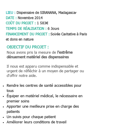
e
LIEU :
Dispensaire de SIRANANA, Madagascar
m
DATE :
Novembre 2014
COÛT DU PROJET :
1 583€
TEMPS DE RÉALISATION :
6 Jours
a
FINANCEMENT DU PROJET :
Soirée Caritative à Paris
et dons en nature
OBJECTIF DU PROJET :
t
Nous avons pris la mesure de
l’extrême
dénuement matériel des dispensaires
é
Il nous est apparu comme indispensable et
urgent de réfléchir à un moyen de partager ou
d'offrir notre aide.
r
Rendre les centres de santé accessibles pour
tous
i
Équiper en matériel médical, le nécessaire en
premier soins
Apporter une meilleure prise en charge des
e
patients
Un suivis pour chaque patient
l
Améliorer leurs conditions de travail