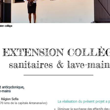
sion collège
EXTENSION COLLÈ
sanitaires & lave-main
t
anticyclonique,
ve-mains
 Région Sofia
La réalisation du présent projet a p
570 kms de la capitale Antananarivo)
Diminuer la surcharge des effectifs des