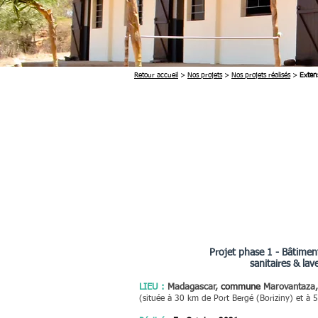
Retour accueil
>
Nos projets
>
Nos projets réalisés
>
Exten
Projet phase 1 -
Bâtimen
sanitaires & la
LIEU :
Madagascar,
c
ommune
Marovantaza,
(
située à 30 km de Port Bergé (Boriziny) et à 