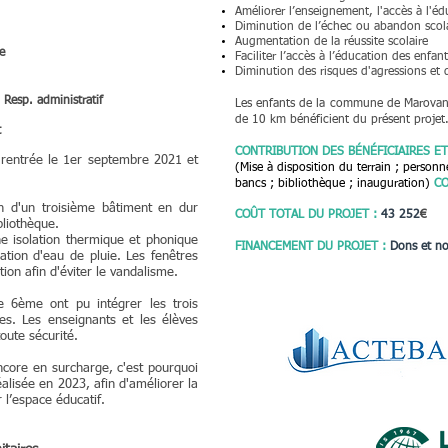
Améliorer l’enseignement, l'accès à l'é
Diminution de l’échec ou abandon scol
Augmentation de la réussite scolaire
e
Faciliter l’accès à l’éducation des enfan
Diminution des risques d'agressions et 
Resp. administratif
Les enfants de la commune de Marovanta
de 10 km bénéficient du présent projet
t
CONTRIBUTION DES
BÉNÉFICIAIRES
ET
 rentrée le 1er septembre 2021 et
(Mise à disposition du terrain ; person
bancs ; bibliothèque ; inauguration)
CO
on d'un troisième bâtiment en dur
COÛT TOTAL DU PROJET :
43 252
€
bliothèque.
e isolation thermique et phonique
FINANCEMENT DU PROJET :
Dons et no
ation d'eau de pluie. Les fenêtres
ion afin d'éviter le vandalisme.
e 6ème ont pu intégrer les trois
es. Les enseignants et les élèves
oute sécurité.
core en surcharge, c'est pourquoi
alisée en 2023, afin d'
améliorer la
r l’espace éducatif.