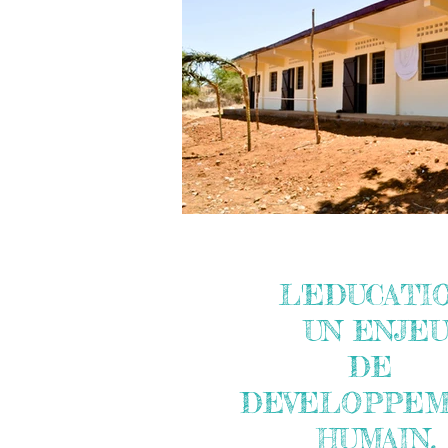
L'EDUCATI
UN ENJE
DE
DEVELOPPE
HUM
AIN,