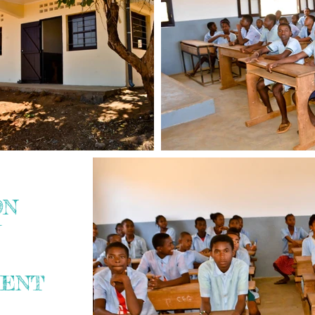
ON
U
MENT