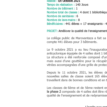
Réalisé :
En Octobre
2021
Temps de réalisation :
140 Jours
Nombre de bâtiment :
1
Nombre total de classes :
4 dont 1 bibliothèqu
Nombre de sanitaires :
6
Nombre de lave-mains :
8
Bénéficiaires
:
441 élèves + 17 enseignants - 4 
PROJET
:
Améliorer la qualité de l'enseignemen
Le collège public de Marovantaza a fait sa
compte 441 élèves pour 3 bâtiments.
Le 9 octobre 2021 a eu lieu l'inaugurati
anticyclonique équipée de 4 salles dont 1 bi
La structure a été renforcée composé d'un
mais aussi d'une gouttière pour la récupér
vitrées accompagnées d'une grille de protect
Depuis le 11 octobre 2021, les élèves d
nouvelles salles de classe soient 165 élèv
travaillent dans de bonnes conditions et en t
Les classes de 6ème et de 5ème restent en
la phase 2
composés de 4 salles doit être ré
qualité de l’enseignement et de redynamise