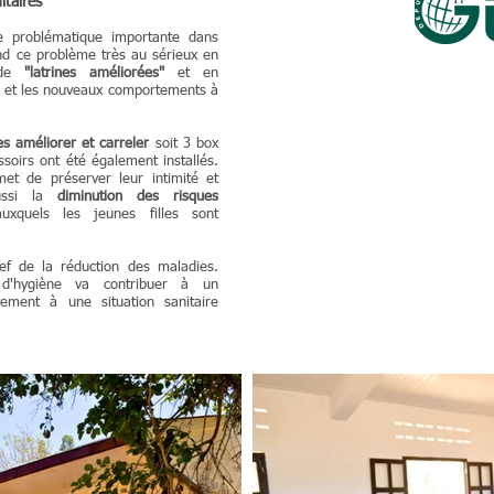
itaires
e problématique importante dans
d ce problème très au sérieux en
s de
"latrines améliorées"
et en
ion et les nouveaux comportements à
es améliorer et carreler
soit 3 box
issoirs ont été également installés.
met de préserver leur intimité et
aussi la
diminution
des risques
uxquels les jeunes filles sont
lef de la réduction des maladies.
s d'hygiène va contribuer à un
ement à une situation sanitaire