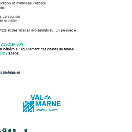
ducation et dynamiser l'espace
aire
ts défavorisés
de maladies
za et des villages avoisinants sur un périmètre
.
 ASSOCIATION
:
nel bénévole ; équipement des classes de tables-
ÛT :
3560€
s partenaires