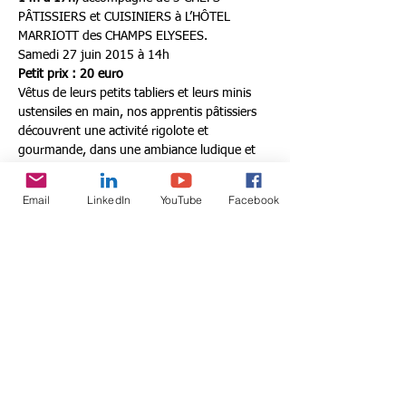
PÂTISSIERS et CUISINIERS à L’HÔTEL 
MARRIOTT des CHAMPS ELYSEES.
Samedi 27 juin 2015 à 14h
Petit prix : 20 euro 
Vêtus de leurs petits tabliers et leurs minis 
ustensiles en main, nos apprentis pâtissiers 
découvrent une activité rigolote et 
gourmande, dans une ambiance ludique et 
décontractée. 
C’est en ayant l’impression de cuisiner 
Email
LinkedIn
YouTube
Facebook
comme les grands que votre petit Chef 
prépare et goûte des recettes créatives et 
pleines de saveurs.
Donnez-lui goût à la cuisine ! :-)
Share this event