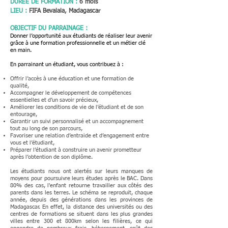
DUREE DE FORMATION :
6 mois
LIEU :
FIFA Bevalala, Madagascar
OBJECTIF DU PARRAINAGE :
Donner l’opportunité aux étudiants de réaliser leur avenir
grâce à une formation professionnelle et un métier clé
en main.
En parrainant un étudiant, vous contribuez à :
Offrir l’accès à une éducation et une formation de
qualité,
Accompagner le développement de compétences
essentielles et d’un savoir précieux,
Améliorer les conditions de vie de l’étudiant et de son
entourage,
Garantir un suivi personnalisé et un accompagnement
tout au long de son parcours,
Favoriser une relation d’entraide et d’engagement entre
vous et l’étudiant,
Préparer l’étudiant à construire un avenir prometteur
après l’obtention de son diplôme.
Les étudiants nous ont alertés sur leurs manques de
moyens pour poursuivre leurs étude
s après le BAC. Dans
80% des cas, l'enfant retourne travailler aux côtés des
parents dans les terres. Le schéma se reproduit, chaque
année, depuis des générations dans les provinces de
Madagascar. En effet, la distance des universités ou des
centres de formations se situent dans les plus grandes
villes entre 300 et 800km selon les filières, ce qui