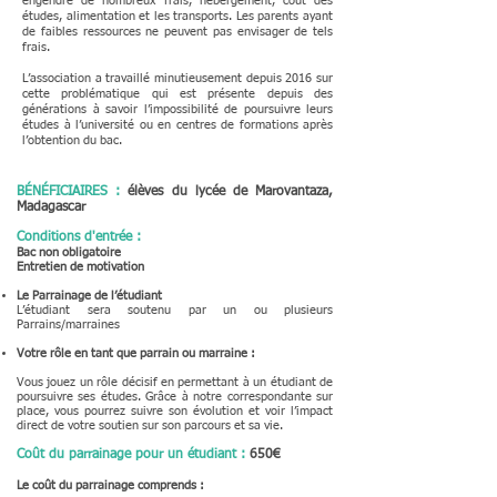
engendre de nombreux frais, hébergement, coût des
études, alimentation et les transports. Les parents ayant
de faibles ressources ne peuvent pas envisager de tels
frais.
L’association a travaillé minutieusement depuis 2016 sur
cette problématique
qui est présente depuis des
générations à savoir l’impossibilité de poursuivre leurs
études à l’université ou en centre
s
de formations après
l’obtention du bac.
BÉNÉFICIAIRES :
élèves du lycée de Marovantaza,
Madagascar
Conditions d'entrée :
Bac non obligatoire
Entretien de motivation
Le Parrainage de
l’étudiant
L’étudiant ser
a soutenu par un ou
plusieurs
Pa
rrains/marraines
Votre rôle en tant que parrain ou marraine :
V
ous jouez un rôle décisif en permettant à un étudiant de
poursuivre ses études. Grâce à notre correspondante sur
place, vous pourrez suivre son évolution et voir l’impact
direct de votre soutien sur son parcours et sa vie.
Coût du parrainage pour un étudiant :
650
€
Le coût du parrainage comprends :