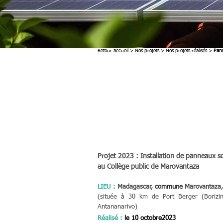
Retour accueil
>
Nos projets
>
Nos projets réalisés
>
Pann
Projet 2023 :
Installation de panneaux so
au Collège public de Marovantaza
LIEU :
Madagascar,
c
ommune
Marovantaza,
(
située à 30 km de Port Berger (Borizi
Antananarivo)
Réalisé
:
le 10 octobre
2023