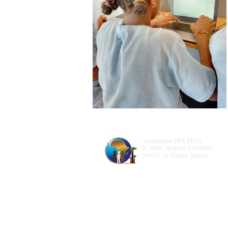
Association DELFINA
8, allée Jacques Duhamel
94420 Le Plessis Trévise