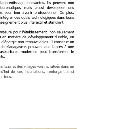
d'apprentissage innovantes. Ils peuvent non
bureautique, mais aussi développer des
s pour leur avenir professionnel. De plus,
intégrer des outils technologiques dans leurs
eignement plus interactif et stimulant.
ajeure pour l'établissement, non seulement
si en matière de développement durable, en
d'énergie non renouvelables. Il constitue un
s de Madagascar, prouvant que l'accès à une
rastructures modernes peut transformer le
nts.
taza et des villages voisins, situés dans un
'hui de ces installations, renforçant ainsi
ur tous.