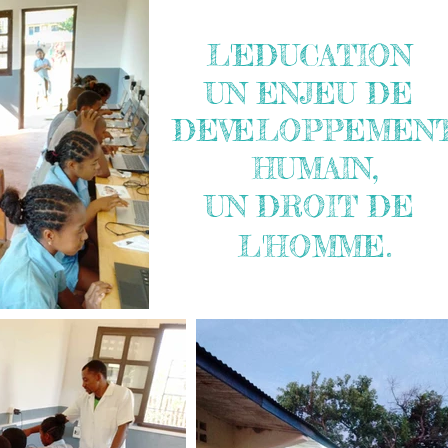
L'EDUCATION
UN ENJEU DE
DEVELOPPEMEN
HUMAIN,
UN DROIT DE
L'HOMME.