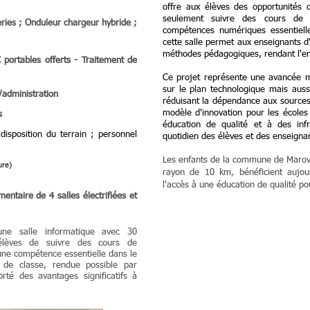
offre aux élèves des opportunités 
seulement suivre des cours de 
eries ; Onduleur chargeur hybride ;
compétences numériques essentielle
cette salle permet aux enseignants d'
méthodes pédagogiques, rendant l'ens
portables offerts - Traitement de
Ce projet représente une avancée m
sur le plan technologique mais aus
/administration
réduisant la dépendance aux sources 
modèle d'innovation pour les école
s
éducation de qualité et à des inf
disposition du terrain ; personnel
quotidien des élèves et des enseigna
Les enfants de la commune de Marovan
ure)
rayon de 10 km, bénéficient aujourd
l'accès à une éducation de qualité po
entaire de 4 salles électrifiées et
ne salle informatique avec 30
 élèves de suivre des cours de
, une compétence essentielle dans le
es de classe, rendue possible par
orté des avantages significatifs à