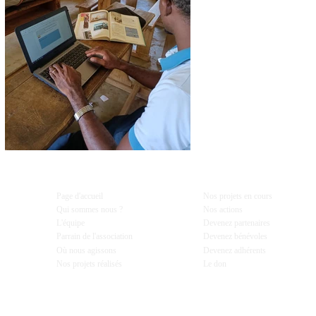
Page d'accueil
Nos projets en cours
Qui sommes nous ?
Nos actions
L'équipe
Devenez partenaires
Parrain de l'association
Devenez bénévoles
Où nous agissons
Devenez adhérents
Nos projets réalisés
Le don