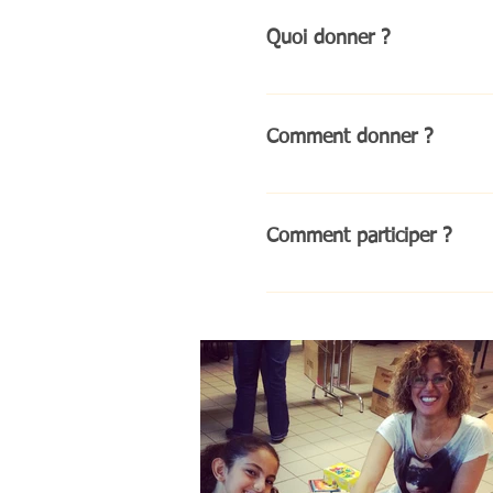
Quoi donner ?
DELFINA, recense auprès des 
avec des donateurs. Plusieurs
Comment donner ?
médical et le necessaire de pr
Mathématique, Anglais, Scienc
DELFINA, informe de la colle
liste bien défini est transmis
Comment participer ?
association.delfina@gmail.c
Une fois la collecte terminé
place de 2 équipes : Matin et 
matériel de soins. - Emballer
souhaitant participer doivent