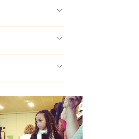
oles et communiquer au mieux
pour les sans-abris - Matériel
 que : le Français,
 bénévoles et donateurs. Une
l :
aration des dons. Mise en
 par matière et niveau; et
 d'Orly Les bénévoles