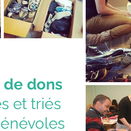
g
de dons
s et triés
bénévoles