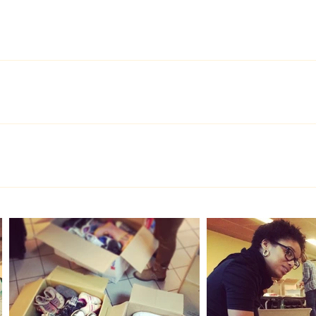
locaux les besoins afin de faciliter la logistique de nos bénév
 collectes sont organisés durant l'année... - Dons de vêtements 
emiers soins - Fourniture scolaire - Manuel scolaire adaptés, tel
e et vie, dictionnaire. - Jeu ludique - PC portable
cte via les réseaux sociaux, par mail auprès des ses adhérents,
e et publié sur les réseaux sociaux ou en nous contactant par mai
om
e, nous programmons une à 2 journées dans le mois pour la prép
l'après-midi - Tri des vêtements par taille et sexe ; des manuels
 et peser chaque colis - Charger et dépôt au freteur à l'aéroport
 s'inscrirent par mail : association.delfina@gmail.com