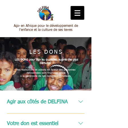
Agir en Afrique pour le développement de
l'enfance et la culture de ses terres
LES DONS
LES DONS pour agir au quotidien auprès des plus
démunis.
Nos réalisations et actions en faveur des personnes
défavorisées sont financées grâce
à la générosité de nos nombreux donateurs.
Agir aux côtés de DELFINA
Soins : Les dispensaires ont besoin de
matériel et d'équipement pour soigner
Votre don est essentiel