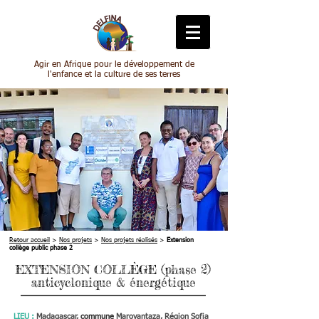
Agir en Afrique pour le développement de
l'enfance et la culture de ses terres
Retour accueil
>
Nos projets
>
Nos projets réalisés
>
Extension
collège public phase 2
EXTENSION COLLÈGE (phase 2)
anticyclonique & énergétique
LIEU :
Madagascar,
c
ommune
Marovantaza, Région Sofia