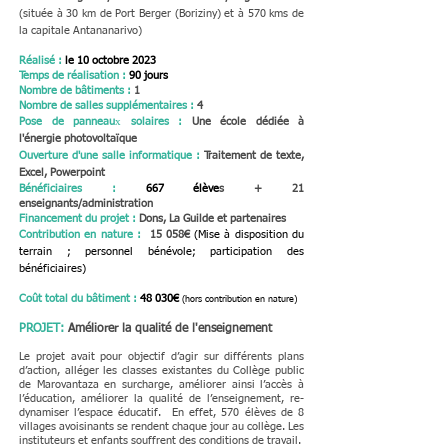
(
située à 30 km de Port Berger (Boriziny) et à 570 kms de
la capitale Antananarivo)
Réalisé
:
le 1
0 octobre 2023
Temps de réalisation :
90 jours
Nombre de bâtiments :
1
Nombre de salles supplémentaires :
4
x
Pose de panneau
solaires :
Une école dédiée à
l'énergie
photovoltaïque
Ouverture d'une salle informatique :
Traitement de texte,
Excel
, Powerpoint
Bénéficiaires
:
667
élève
s + 21
enseignants/administration
Financement du projet :
Dons, La Guilde et partenaires
Contribution en nature
:
15 058€
(Mise à disposition du
terrain ; personnel bénévole; participation des
bénéficiaires)
C
oût total du bâtiment :
48 030
€
(hors contribution en nature)
PROJET
:
Améliorer la qualité de l'enseignement
Le projet avait pour
objectif d’agir sur différents plans
d’action, alléger les classes existantes du Collège public
de Marovantaza en surcharge, améliorer ainsi l’accès à
l’éducation, améliorer la qualité de l’enseignement, re-
dynamiser l’espace éducatif. En effet, 570 élèves de 8
villages avoisinants se rendent chaque jour au collège. Les
instituteurs et enfants souffrent des conditions de travail.