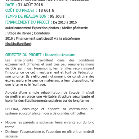
DATE :
31
AOÛT
2016
COÛT DU PROJET :
18 661 €
TEMPS DE RÉALISATION :
95 Jours
FINANCEMENT DU PROJET :
De 2013 à 2016
autofinancement Exposition photos ;
Atelier
pâtisserie
;
Stage de Danse ; Donateurs
2016 : Financement participatif via la plateforme
KissKissBankBank
OBJECTIF DU PROJET : Nouvelle structure
Les enseignants travaillent dans des conditions
extrêmement difficiles et sont très peu rémunérés moins
de 80€ par mois. Néanmoins, les familles reconnaissent
l’importance de cet investissement et font de l’éducation
une priorité. Ils s’efforcent notamment de construire des
écoles malgré le peu de matériaux à leur disposition, tel
que la terre et le feuillage.
Au-delà d’une simple réhabilitation de façade, il s’agit
de
mettre en place une véritable structure sécurisante et
isolante des établissements scolaires sur du long terme.
DELFINA, encourage et apporte sa contribution au
système éducatif africain qui a de grandes difficultés.
Motiver les parents à scolariser leurs enfants sur du long
terme
Diminuer l’absentéisme et l'abandon en offrant un endroit
sécurisé