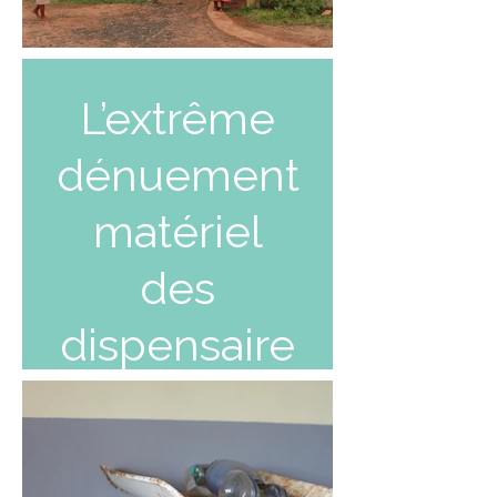
L’extrême
dénuement
matériel
des
dispensaire
s.